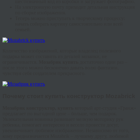
шестизначный код из коробки и загружает фотографию.
На электронную почту приходит детальная инструкция
по сборке изображения.
Теперь можно приступать к творческому процессу:
начать собирать картину самостоятельно или всей
семьей.
Количество изображений, которые владелец полезного
подарка может составить из деталей мозаики, не
ограничивается.
Мозабрик
купить
достаточно один раз –
после этого можно бесконечно давать волю фантазии,
чувствуя себя создателем прекрасного.
Почему стоит
купить конструктор
Mozabrick
Мозабрик
конструктор, купить
который арт-студия «
Гранж
»
предлагает по выгодной цене – больше, чем подарок.
Увлекательная новинка развивает мелкую моторику рук
ребенка, помогает интересно и весело провести досуг,
увековечивает любимое изображение. Независимо от того,
кому предназначается
Mozabrik
– лучшему другу, любимой