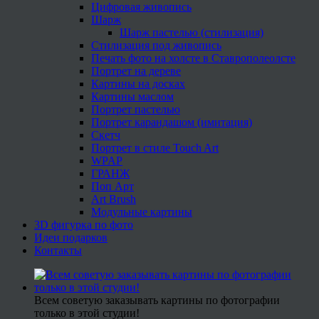
Цифровая живопись
Шарж
Шарж пастелью (стилизация)
Стилизация под живопись
Печать фото на холсте в Ставрополеолсте
Портрет на дереве
Картины на досках
Картины маслом
Портрет пастелью
Портрет карандашом (имитация)
Скетч
Портрет в стиле Touch Art
WPAP
ГРАНЖ
Поп Арт
Art Brush
Модульные картины
3D фигурка по фото
Идеи подарков
Контакты
Всем советую заказывать картины по фотографии
только в этой студии!