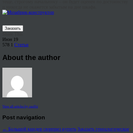
теще, строгому начальнику – он будет оценен по достоинству
и никогда не окажется забытым на дне шкафа.
Заказать
Share This
Июн
19
578
1
Статьи
About the author
View all articles by rauffri
Post navigation
←
Большой киндер сюрприз купить
Заказать генеалогическое