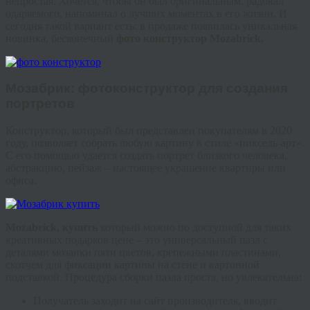
непростая. Хочется, чтобы он был оригинальным, радовал
одаряемого, напоминал о лучших моментах в его жизни. И
сегодня такой вариант есть: в продаже появилась уникальная
новинка, бесконечный
фото конструктор
Mozabrick
.
Мозабрик
: фото
конструктор
для создания
портретов
Конструктор, который был представлен покупателям в 2020
году, позволяет собрать любую картину в стиле «
пиксель
-арт».
С его помощью удается создать портрет близкого человека,
абстракцию, пейзаж – настоящее украшение квартиры или
офиса.
Mozabrick
, купить
который можно по доступной для таких
креативных подарков цене – это универсальный пазл с
деталями мозаики пяти цветов, крепежными пластинами,
скотчем для фиксации картины на стене и картонной
подставкой. Процедура сборки пазла проста, но увлекательна:
Получатель заходит на сайт производителя, вводит