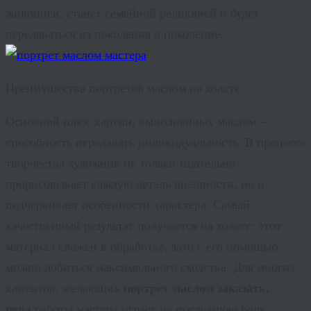
живописи, станет семейной реликвией и будет
передаваться из поколения в поколение.
Преимущества портретов маслом на холсте
Основной плюс картин, выполненных маслом –
способность передавать индивидуальность. В процессе
творчества художник не только тщательно
прорисовывает каждую деталь внешности, но и
подчеркивает особенности характера. Самый
качественный результат получается на холсте: этот
материал сложен в обработке, зато с его помощью
можно добиться максимального сходства. Для многих
клиентов, желающих
портрет маслом заказать,
цена
работы мастера играет не последнюю роль.