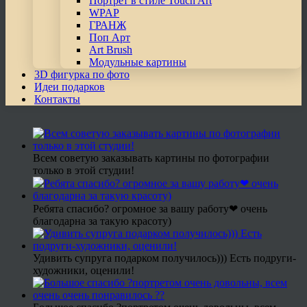
Портрет в стиле Touch Art
WPAP
ГРАНЖ
Поп Арт
Art Brush
Модульные картины
3D фигурка по фото
Идеи подарков
Контакты
Всем советую заказывать картины по фотографии
только в этой студии!
Ребята спасибо? огромное за вашу работу❤ очень
благодарна за такую красоту)
Удивить супруга подарком получилось))) Есть подруги-
художники, оценили!