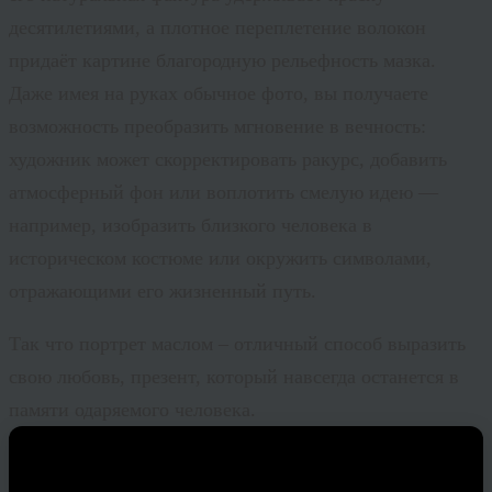
десятилетиями, а плотное переплетение волокон
придаёт картине благородную рельефность мазка.
Даже имея на руках обычное фото, вы получаете
возможность преобразить мгновение в вечность:
художник может скорректировать ракурс, добавить
атмосферный фон или воплотить смелую идею —
например, изобразить близкого человека в
историческом костюме или окружить символами,
отражающими его жизненный путь.
Так что портрет маслом – отличный способ выразить
свою любовь, презент, который навсегда останется в
памяти одаряемого человека.