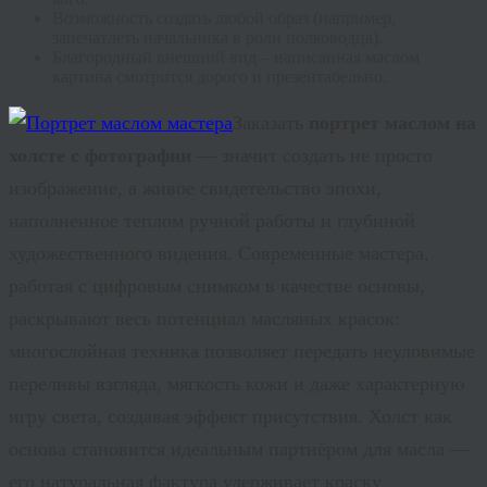
Возможность создать любой образ (например,
запечатлеть начальника в роли полководца).
Благородный внешний вид – написанная маслом
картина смотрится дорого и презентабельно.
Заказать
портрет маслом на
холсте с фотографии
— значит создать не просто
изображение, а живое свидетельство эпохи,
наполненное теплом ручной работы и глубиной
художественного видения. Современные мастера,
работая с цифровым снимком в качестве основы,
раскрывают весь потенциал масляных красок:
многослойная техника позволяет передать неуловимые
переливы взгляда, мягкость кожи и даже характерную
игру света, создавая эффект присутствия. Холст как
основа становится идеальным партнёром для масла —
его натуральная фактура удерживает краску