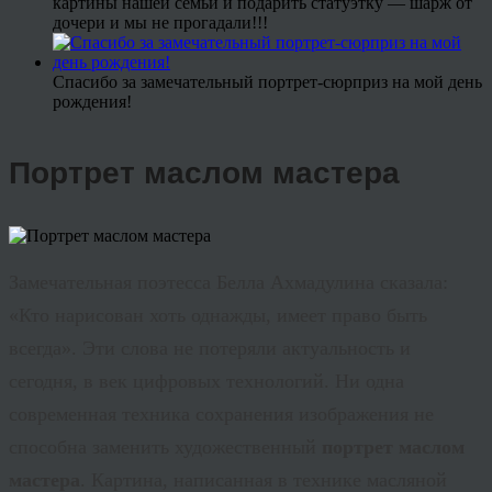
картины нашей семьи и подарить статуэтку — шарж от
дочери и мы не прогадали!!!
Спасибо за замечательный портрет-сюрприз на мой день
рождения!
Портрет маслом мастера
Замечательная поэтесса Белла
Ахмадулина
сказала:
«Кто нарисован хоть однажды, имеет право быть
всегда». Эти слова не потеряли актуальность и
сегодня, в век цифровых технологий. Ни одна
современная техника сохранения изображения не
способна заменить художественный
портрет маслом
мастера
. Картина, написанная в технике масляной