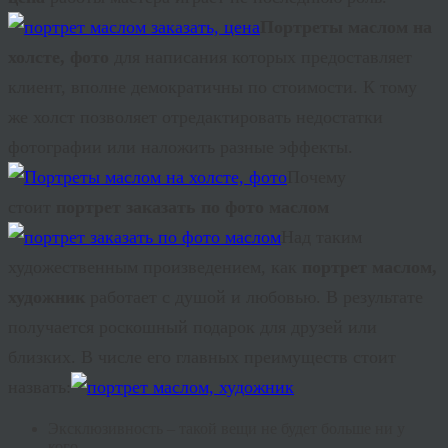
Портреты маслом на
холсте, фото
для написания которых предоставляет
клиент, вполне демократичны по стоимости. К тому
же холст позволяет отредактировать недостатки
фотографии или наложить разные эффекты.
Почему
стоит
портрет заказать по фото маслом
Над таким
художественным произведением, как
портрет маслом,
художник
работает с душой и любовью. В результате
получается роскошный подарок для друзей или
близких. В числе его главных преимуществ стоит
назвать:
Эксклюзивность – такой вещи не будет больше ни у
кого.