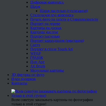
Цифровая живопись
Шарж
Шарж пастелью (стилизация)
Стилизация под живопись
Печать фото на холсте в Ставрополеолсте
Портрет на дереве
Картины на досках
Картины маслом
Портрет пастелью
Портрет карандашом (имитация)
Скетч
Портрет в стиле Touch Art
WPAP
ГРАНЖ
Поп Арт
Art Brush
Модульные картины
3D фигурка по фото
Идеи подарков
Контакты
Всем советую заказывать картины по фотографии
только в этой студии!