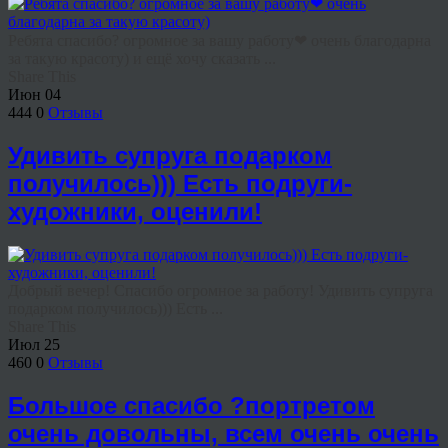
Ребята спасибо? огромное за вашу работу❤ очень благодарна
за такую красоту) и ещё хочу сказать ...
Share This
Июн
04
444
0
Отзывы
Удивить супруга подарком
получилось))) Есть подруги-
художники, оценили!
Добрый вечер! Спасибо огромное за работу! Удивить супруга
подарком получилось))) Есть ...
Share This
Июл
25
460
0
Отзывы
Большое спасибо ?портретом
очень довольны, всем очень очень