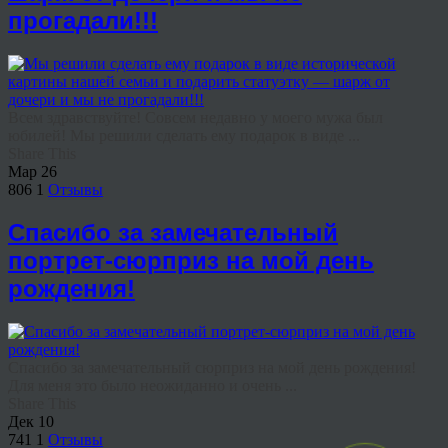
прогадали!!!
Всем здравствуйте! Совсем недавно у моего мужа был
юбилей! Мы решили сделать ему подарок в виде ...
Share This
Мар
26
806
1
Отзывы
Спасибо за замечательный
портрет-сюрприз на мой день
рождения!
Спасибо за замечательный сюрприз на мой день рождения!
Для меня это было неожиданно и очень ...
Share This
Дек
10
741
1
Отзывы