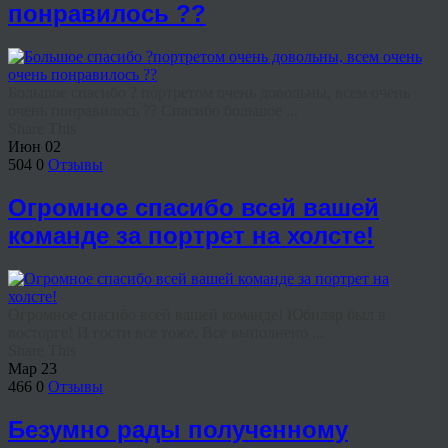
понравилось ??
Большое спасибо ? портретом очень довольны, всем очень
очень понравилось ?? Спасибо большое ...
Share This
Июн
02
504
0
Отзывы
Огромное спасибо всей вашей
команде за портрет на холсте!
Огромное спасибо всей вашей команде! Юбиляр был в
восторге! И гости все тоже. Все выполнено ...
Share This
Мар
23
466
0
Отзывы
Безумно рады полученному