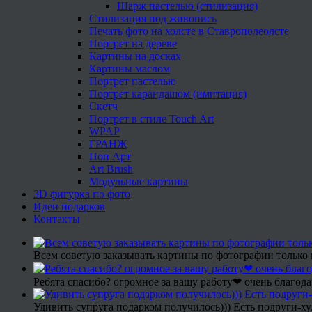
Шарж пастелью (стилизация)
Стилизация под живопись
Печать фото на холсте в Ставрополеолсте
Портрет на дереве
Картины на досках
Картины маслом
Портрет пастелью
Портрет карандашом (имитация)
Скетч
Портрет в стиле Touch Art
WPAP
ГРАНЖ
Поп Арт
Art Brush
Модульные картины
3D фигурка по фото
Идеи подарков
Контакты
Всем советую заказывать картины по фотографии только 
Ребята спасибо? огромное за вашу работу❤ очень благода
Удивить супруга подарком получилось))) Есть подруги-х