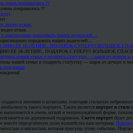
 очень понравилось ??
те!
 видео отзыв.
 и оригинально порадовать наших родителей…
Ю ЕЕ 18-ЛЕТИЯ!.. ПОДАРОК-СУПЕР!!!! БОЛЬШОЕ СПАС
тины нашей семьи и подарить статуэтку — шарж от дочери и мы 
рождения!
 создаются линиями и штрихами, повторяя стильную небрежност
 необычность такого портрета. Таким является
портрет в стиле 
н выполняется в очень легкой и непринуждённой форме, показыв
натягивается на деревянный подрамник.
Скетч портрет
будет до
рое внесёт определённую долю волшебства ваш интерьер.
Портрет
нежностью и мягкостью, которая присуща этому событию. Портрет