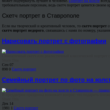
может подчеркнуть лучшее в человеке.
Портрет на холсте
всегд
требовательным персонам, ведь скетч портрет ценится своим 
Скетч портрет в Ставрополе
Если вы творческий и креативный человек, то
скетч портрет
с
скетч
портрет недорого
, связавшись с нами по номеру, указан
Нарисовать портрет с фотографии
Симпатичный скетч или реалистичный классический портрет с
Share This
Сен
07
898
0
Скетч портрет
Семейный портрет по фото на холс
В преддверии праздника возникает вопрос: что подарить близк
Share This
Дек
14
1981
1
Скетч портрет