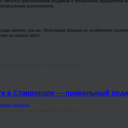
а считался оригинальным подарком и необычным украшением ва
оригинальным исполнением.
оздан именно для вас. Невольные штрихи по-особенному подчер
ному на нашем сайте.
пособны преобразить любое помещение, ...
те в Ставрополе — правильный пода
им? Лучший способ порадовать родных ...