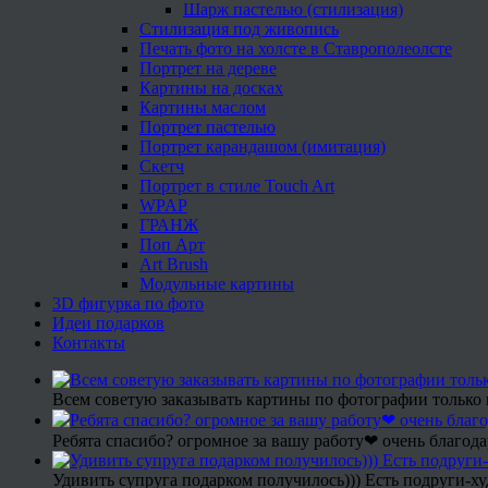
Шарж пастелью (стилизация)
Стилизация под живопись
Печать фото на холсте в Ставрополеолсте
Портрет на дереве
Картины на досках
Картины маслом
Портрет пастелью
Портрет карандашом (имитация)
Скетч
Портрет в стиле Touch Art
WPAP
ГРАНЖ
Поп Арт
Art Brush
Модульные картины
3D фигурка по фото
Идеи подарков
Контакты
Всем советую заказывать картины по фотографии только 
Ребята спасибо? огромное за вашу работу❤ очень благода
Удивить супруга подарком получилось))) Есть подруги-х