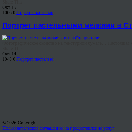
Share This
Окт
15
1066
0
Портрет пастелью
Портрет пастельными мелками в С
Фотографическое сходство на текстурной бумаге… Настоящая кр
Share This
Окт
14
1048
0
Портрет пастелью
© 2026 Copyright.
Пользовательское соглашение на предоставление услуг