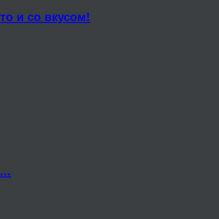
о и со вкусом!
у…