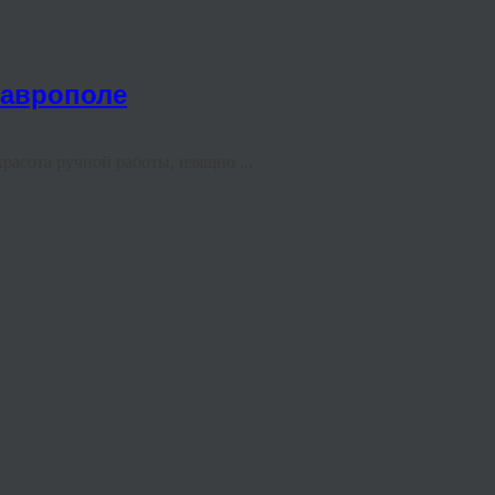
таврополе
асота ручной работы, изящно ...