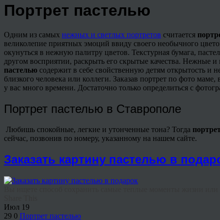
Портрет пастелью
Одним из самых
нежных и светлых портретов
считается
портр
великолепие приятных эмоций ввиду своего необычного цветов
окунуться в нежную палитру цветов.
Текстурная бумага, пасте
другом восприятии, раскрыть его скрытые качества. Нежные и
пастелью
содержит в себе свойственную детям открытость и н
близкого человека или коллеги. Заказав портрет по фото маме,
у вас много времени. Достаточно только определиться с фотогр
Портрет пастелью в Ставрополе
Любишь спокойные, легкие и утонченные тона? Тогда
портре
сейчас, позвонив по номеру, указанному на нашем сайте.
Заказать картину пастелью в подар
Вы ищете способ сохранить самые теплые моменты жизни или и
Share This
Июл
19
29
0
Портрет пастелью