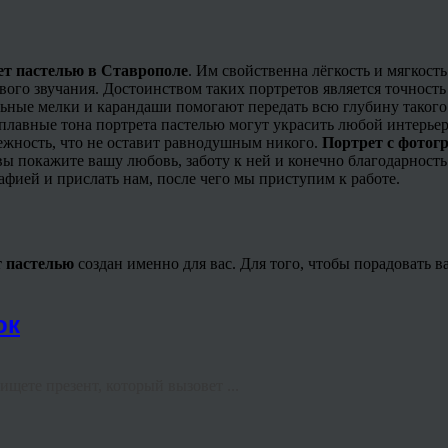
ет пастелью в Ставрополе
. Им свойственна лёгкость и мягкост
ого звучания. Достоинством таких портретов является точность
льные мелки и карандаши помогают передать всю глубину такого
 плавные тона портрета пастелью могут украсить любой интерье
ежность, что не оставит равнодушным никого.
Портрет с фотог
 вы покажите вашу любовь, заботу к ней и конечно благодарность
афией и прислать нам, после чего мы приступим к работе.
т пастелью
создан именно для вас. Для того, чтобы порадовать в
ок
щете презент, который вызовет ...