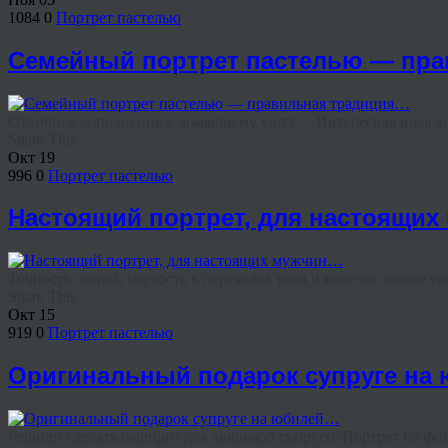
1084
0
Портрет пастелью
Семейный портрет пастелью — пр
Отличное дополнение к домашнему уюту… Интересная идея для 
Share This
Окт
19
996
0
Портрет пастелью
Настоящий портрет, для настоящи
Точность линий, мягкость в переходах тона и конечно самые св
Share This
Окт
15
919
0
Портрет пастелью
Оригинальный подарок супруге на
Решили сделать сюрприз для любимой супруги?Портрет по фото п