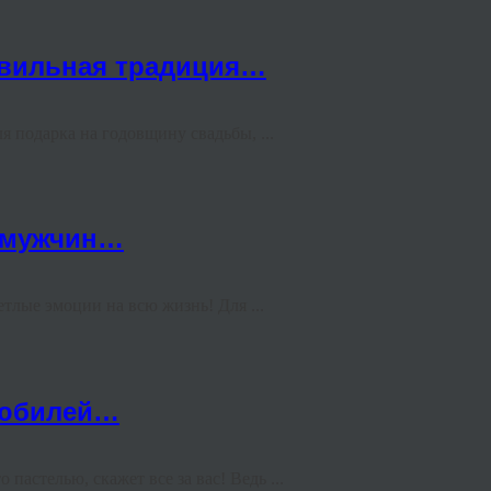
авильная традиция…
подарка на годовщину свадьбы, ...
х мужчин…
етлые эмоции на всю жизнь! Для ...
 юбилей…
астелью, скажет все за вас! Ведь ...