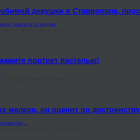
юбимой девушки в Ставрополе, прост
акет в электронном виде в ...
акажите портрет пастелью!
ю непосредственность ваших ...
х мелков, он оценит по достоинств
 портретом пастелью… Спокойные ...