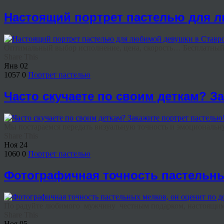
Настоящий портрет пастелью для л
Оптимальный выбор исполнение, цена, скорость… Бесплатный м
Share This
Янв
02
1057
0
Портрет пастелью
Часто скучаете по своим деткам? З
Мы постараемся передать визуальную точность и эмоциональну
Share This
Ноя
24
1060
0
Портрет пастелью
Фотографичная точность пастельны
По радуйте любимого мужчину честным подарком, настоящим
Share This
Ноя
05