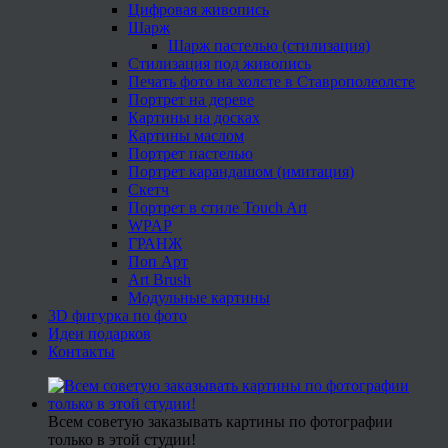
Цифровая живопись
Шарж
Шарж пастелью (стилизация)
Стилизация под живопись
Печать фото на холсте в Ставрополеолсте
Портрет на дереве
Картины на досках
Картины маслом
Портрет пастелью
Портрет карандашом (имитация)
Скетч
Портрет в стиле Touch Art
WPAP
ГРАНЖ
Поп Арт
Art Brush
Модульные картины
3D фигурка по фото
Идеи подарков
Контакты
Всем советую заказывать картины по фотографии
только в этой студии!