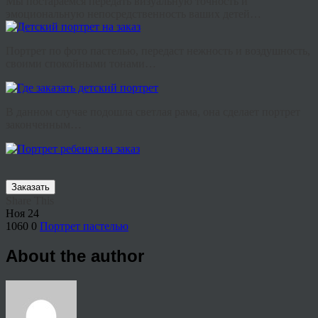
Мы постараемся передать визуальную точность и
эмоциональную непосредственность ваших детей…
Портрет по фото пастелью, передаст нежность и воздушность,
своими спокойными тонами…
В данном случае подошла светлая рама, она сделает портрет
законченным…
Заказать
Share This
Ноя
24
1060
0
Портрет пастелью
About the author