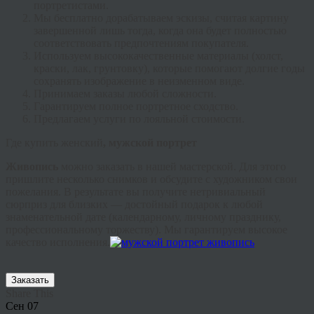
портретистами.
Мы бесплатно дорабатываем эскизы, считая картину
завершенной лишь тогда, когда она будет полностью
соответствовать предпочтениям покупателя.
Используем высококачественные материалы (холст,
краски, лак, грунтовку), которые помогают долгие годы
сохранять изображение в неизменном виде.
Принимаем заказы любой сложности.
Гарантируем полное портретное сходство.
Предлагаем услуги по лояльной стоимости.
Где купить женский
, мужской портрет
Живопись
можно заказать в нашей мастерской. Для этого
пришлите несколько снимков и обсудите с художником свои
пожелания. В результате вы получите нетривиальный
сюрприз для близких — достойный подарок к любой
знаменательной дате (календарному, личному празднику,
профессиональному торжеству). Мы гарантируем высокое
качество исполнения.
Заказать
Share This
Сен
07