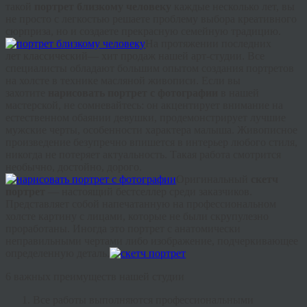
такой
портрет близкому человеку
каждые несколько лет, вы
не просто с легкостью решаете проблему выбора креативного
сюрприза, но и создаете прекрасную семейную традицию.
На протяжении последних
лет классический— хит продаж нашей арт-студии. Все
специалисты обладают большим опытом создания портретов
на холсте в технике масляной живописи. Если вы
захотите
нарисовать портрет с фотографии
в нашей
мастерской, не сомневайтесь: он акцентирует внимание на
естественном обаянии девушки, продемонстрирует лучшие
мужские черты, особенности характера малыша. Живописное
произведение безупречно впишется в интерьер любого стиля,
никогда не потеряет актуальность. Такая работа смотрится
необычно, достойно, дорого.
Оригинальный
скетч
портрет
— н
астоящий
бестселлер среди заказчиков.
Представляет собой напечатанную на профессиональном
холсте картину с лицами, которые не были скрупулезно
проработаны. Иногда это портрет с анатомически
неправильными чертами либо изображение, подчеркивающее
определенную деталь.
6 важных преимуществ нашей студии
Все работы выполняются профессиональными