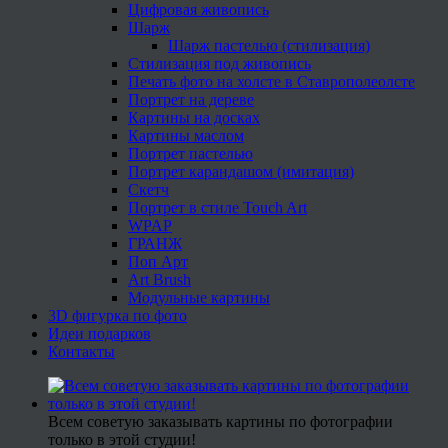
Цифровая живопись
Шарж
Шарж пастелью (стилизация)
Стилизация под живопись
Печать фото на холсте в Ставрополеолсте
Портрет на дереве
Картины на досках
Картины маслом
Портрет пастелью
Портрет карандашом (имитация)
Скетч
Портрет в стиле Touch Art
WPAP
ГРАНЖ
Поп Арт
Art Brush
Модульные картины
3D фигурка по фото
Идеи подарков
Контакты
Всем советую заказывать картины по фотографии
только в этой студии!