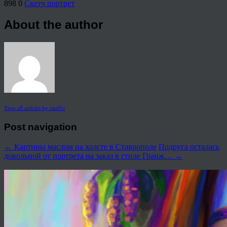
898
0
Скетч портрет
About the author
View all articles by rauffri
Post navigation
←
Картины маслом на холсте в Ставрополе
Подруга осталась
довольной от портрета на заказ в стиле Гранж…
→