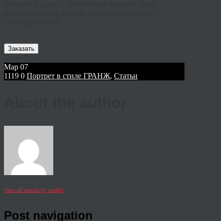
близких
и
друзей
,
обязательно
вызовет
бурю
положительных
эмоции
и
никого
не
оставит
равнодушным
!!!
Заказать
Share This
Мар
07
1119
0
Портрет в стиле ГРАНЖ
,
Статьи
About the author
View all articles by rauffri
Post navigation