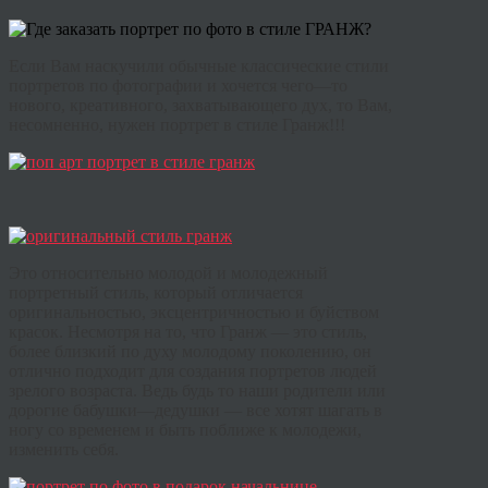
Если
Вам
наскучили
обычные
классические
стили
портретов
по фотографии
и
хочется
чего
—
то
нового
,
креативного
,
захватывающего
дух
,
то
Вам
,
несомненно
,
нужен
портрет
в
стиле
Гранж
!!!
Это
относительно
молодой и
молодежный
портретный
стиль
,
который
отличается
оригинальностью
,
эксцентричностью
и
буйством
красок
.
Несмотря
на
то
,
что
Гранж
—
это
стиль
,
более
близкий
по
духу
молодому
поколению
,
он
отлично
подходит
для
создания
портретов
людей
зрелого
возраста
.
Ведь
будь
то
наши
родители
или
дорогие
бабушки
—
дедушки
—
все
хотят
шагать
в
ногу
со
временем
и
быть
поближе
к
молодежи,
изменить себя
.