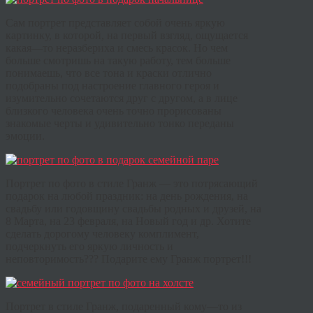
Сам
портрет
представляет
собой
очень
яркую
картинку
,
в
которой
,
на
первый
взгляд
,
ощущается
какая
—
то
неразбериха
и
смесь
красок
.
Но
чем
больше
смотришь
на
такую
работу
,
тем
больше
понимаешь
,
что
все
тона
и
краски
отлично
подобраны
под
настроение
главного
героя
и
изумительно
сочетаются
друг
с
другом
,
а
в
лице
близкого
человека
очень
точно
прорисованы
знакомые
черты
и
удивительно
тонко
переданы
эмоции.
Портрет
по
фото
в
стиле
Гранж
—
это
потрясающий
подарок
на
любой
праздник
:
на
день
рождения
,
на
свадьбу
или
годовщину
свадьбы
родных
и
друзей
,
на
8
Марта
,
на
23
февраля
,
на
Новый
год
и
др
.
Хотите
сделать
дорогому
человеку
комплимент
,
подчеркнуть
его
яркую
личность
и
неповторимость
???
Подарите
ему
Гранж
портрет
!!!
Портрет
в
стиле
Гранж
,
подаренный
кому
—
то
из