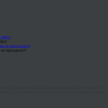
ИБО!
не прогадали!!!
ну у художника не всем по карману, тем более, нет гарантии,
танная на настоящем холсте в полном соответствии со снимком.