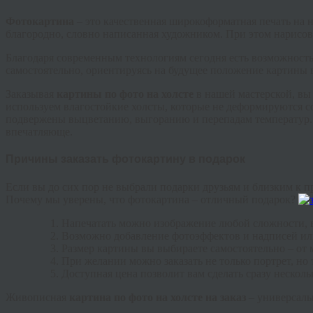
Фотокартина
– это качественная широкоформатная печать на н
благородно, словно написанная художником. При этом нарисов
Благодаря современным технологиям сегодня есть возможность
самостоятельно, ориентируясь на будущее положение картины в
Заказывая
картины по фото на холсте
в нашей мастерской, вы
используем влагостойкие холсты, которые не деформируются с
подвержены выцветанию, выгоранию и перепадам температур. П
впечатляюще.
Причины заказать фотокартину в подарок
Если вы до сих пор не выбрали подарки друзьям и близким к 
Почему мы уверены, что фотокартина – отличный подарок?
Напечатать можно изображение любой сложности, в
Возможно добавление фотоэффектов и надписей или
Размер картины вы выбираете самостоятельно – о
При желании можно заказать не только портрет, но
Доступная цена позволит вам сделать сразу нескол
Живописная
картина по фото на холсте на заказ
– универсаль