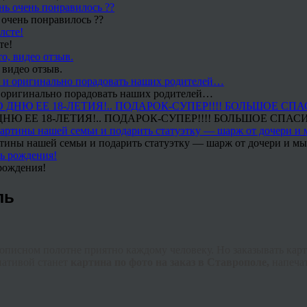
 очень понравилось ??
те!
 видео отзыв.
 и оригинально порадовать наших родителей…
Ю ЕЕ 18-ЛЕТИЯ!.. ПОДАРОК-СУПЕР!!!! БОЛЬШОЕ СПАС
тины нашей семьи и подарить статуэтку — шарж от дочери и мы 
рождения!
ль
описном полотне приятно каждому человеку. Но заказывать карти
нативой станет
картина по фото на заказ в Ставрополе,
напеча