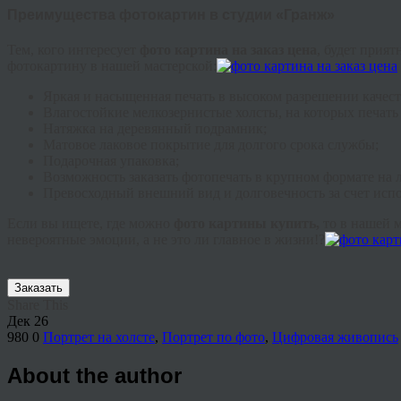
Преимущества фотокартин в студии «Гранж»
Тем, кого интересует
фото картина на заказ цена
, будет прият
фотокартину в нашей мастерской:
Яркая и насыщенная печать в высоком разрешении качес
Влагостойкие мелкозернистые холсты, на которых печать
Натяжка на деревянный подрамник;
Матовое лаковое покрытие для долгого срока службы;
Подарочная упаковка;
Возможность заказать фотопечать в крупном формате на 
Превосходный внешний вид и долговечность за счет исп
Если вы ищете, где можно
фото картины купить,
то в нашей 
невероятные эмоции, а не это ли главное в жизни!?
Заказать
Share This
Дек
26
980
0
Портрет на холсте
,
Портрет по фото
,
Цифровая живопись
About the author