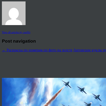
View all articles by rauffri
Post navigation
←
Раскраска по номерам по фото на холсте
Авторские куклы ру