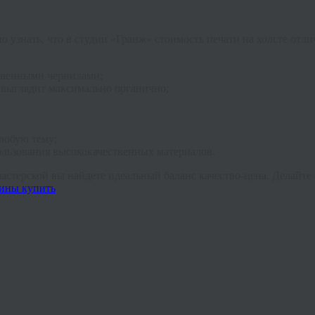
но узнать, что в студии «Гранж» стоимость печати на холсте отл
твенными чернилами;
 выглядит максимально органично;
любую тему;
ользования высококачественных материалов.
мастерской вы найдете идеальный баланс качество-цена. Делайт