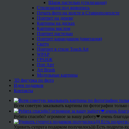
Шарж пастелью (стилизация)
Стилизация под живопись
Печать фото на холсте в Ставрополеолсте
Портрет на дереве
Картины на досках
Картины маслом
Портрет пастелью
Портрет карандашом (имитация)
Скетч
Портрет в стиле Touch Art
WPAP
ГРАНЖ
Поп Арт
Art Brush
Модульные картины
3D фигурка по фото
Идеи подарков
Контакты
Всем советую заказывать картины по фотографии только 
Ребята спасибо? огромное за вашу работу❤ очень благода
Удивить супруга подарком получилось))) Есть подруги-х