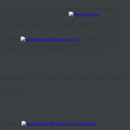
о произведения. В результате картина выглядит дорого и
з Инстаграм или других соцсетей.
нут настоящим украшением интерьера. Размер вы выбираете
ке службы.
В производстве мы
дят ярко и насыщенно при любом освещении, а также не
 портрета, а конечный результат выглядит так же
оторая вызовет море положительных эмоций у ваших близких.
 качестве.
начальнику.