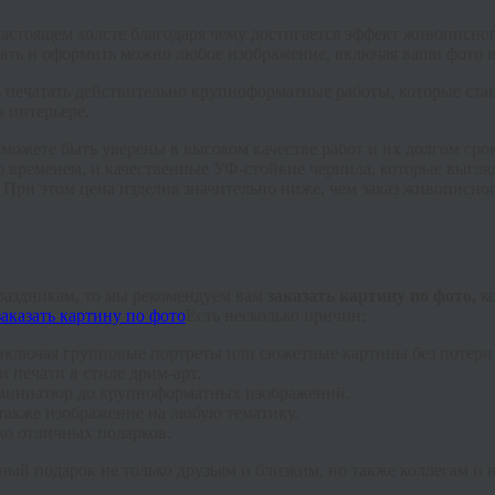
астоящем холсте благодаря чему достигается эффект живописног
ать и оформить можно любое изображение, включая ваши фото и
 печатать действительно крупноформатные работы, которые ста
 интерьере.
 можете быть уверены в высоком качестве работ и их долгом сро
о временем, и качественные УФ-стойкие чернила, которые выгля
ри этом цена изделия значительно ниже, чем заказ живописного
праздникам, то мы рекомендуем вам
заказать картину по фото,
к
Есть несколько причин:
ключая групповые портреты или сюжетные картины без потери в
 печати в стиле дрим-арт.
т миниатюр до крупноформатных изображений.
 также изображение на любую тематику.
ько отличных подарков.
ный подарок не только друзьям и близким, но также коллегам и 