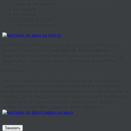
человеку или коллеге.
На свадьбу.
На юбилей.
Коллегам по работе.
Партнерам по бизнесу.
Это оригинальный и интересный подарок практически на
любой случай. Поэтому
картины по фотографии на
заказ
являются популярным выбором для подарка. Опытный
художник в точности отобразит все желаемые элементы.
Как заказать
Для того чтобы заказать картину необходимо предоставить
художнику исходную фотографию или просто изображение.
Самое главное, чтобы изображение было детализированным и
четким. Это важно для того чтобы художник смог отобразить
все нюансы. А стоимость и сроки изготовления зависят
только от сложности и размеров самой картины.
Заказать