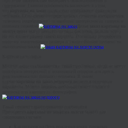
При этом заказчик сам выбирает стиль исполнения и
содержание. Главная особенность заключается в том,
что
картины на заказ
полностью отображают пожелания
человека. Если сложно определиться с сюжетом изображения,
то можно подобрать что-то наиболее интересное из галереи и
похожих сюжетов.
Делая
заказ картины на
холсте цены
могут зависеть от ряда факторов. Больше всего
на это влияет размер самой картины. Поскольку потребуется
полотно значительного размера и уходит больше времени на
выполнение заказа.
Картина на подарок
Многие люди сталкиваются с такой проблемой, когда не могут
подобрать интересный и подходящий подарок для друга,
родственника или близкого человека. В таком
случае
картины на заказ недорого
являются отличным
вариантом. Можно заказать любимый сюжет близкого
человека или картину по фотографии.
Такой презент гарантированно понравится.
Приобрести
картины на заказ на холсте
можно для
следующих случаев:
Как подарок на День рождения другу, близкому