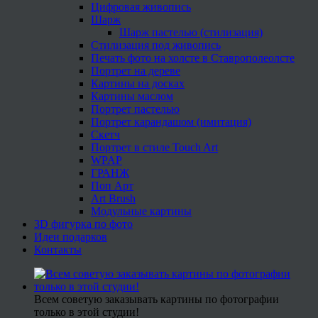
Цифровая живопись
Шарж
Шарж пастелью (стилизация)
Стилизация под живопись
Печать фото на холсте в Ставрополеолсте
Портрет на дереве
Картины на досках
Картины маслом
Портрет пастелью
Портрет карандашом (имитация)
Скетч
Портрет в стиле Touch Art
WPAP
ГРАНЖ
Поп Арт
Art Brush
Модульные картины
3D фигурка по фото
Идеи подарков
Контакты
Всем советую заказывать картины по фотографии
только в этой студии!