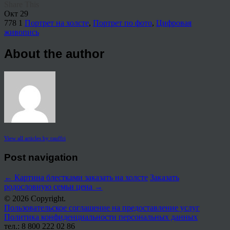
Share This
Окт
29
778
1
Портрет на холсте
,
Портрет по фото
,
Цифровая
живопись
About the author
View all articles by rauffri
Post navigation
←
Картина блестками заказать на холсте
Заказать
родословную семьи цена
→
© 2026 Copyright.
Пользовательское соглашение на предоставление услуг
Политика конфиденциальности персональных данных
тел.: 8 800 222 02 86