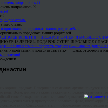
 очень понравилось ??
те!
 видео отзыв.
 и оригинально порадовать наших родителей…
Ю ЕЕ 18-ЛЕТИЯ!.. ПОДАРОК-СУПЕР!!!! БОЛЬШОЕ СПАС
тины нашей семьи и подарить статуэтку — шарж от дочери и мы 
рождения!
 династии
их корнях, предках. Наверняка в семейном архиве найдутся заб
ию рода. Всем, для кого важны уважение к предкам, семейные т
ойный способ сохранить память о вашей династии.
о утверждения мастер приступает к обработке фото,
цветокоррек
ого согласования. Следующий этап — оформление иллюстрации н