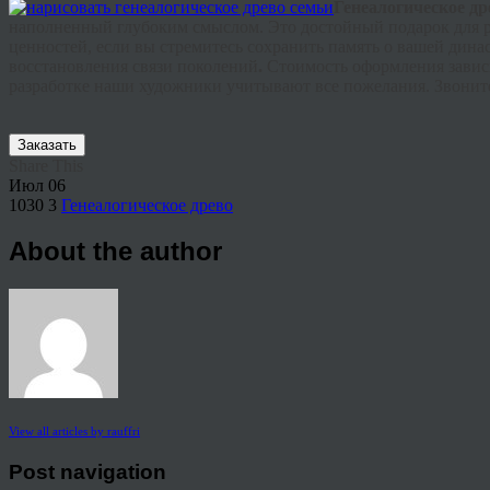
Г
енеалогическое
др
наполненный глубоким смыслом. Это достойный подарок для 
ценностей, если вы стремитесь сохранить память о вашей дин
восстановления связи поколений
.
Стоимость оформления зависи
разработке наши художники учитывают все пожелания. Звоните
Заказать
Share This
Июл
06
1030
3
Генеалогическое древо
About the author
View all articles by rauffri
Post navigation