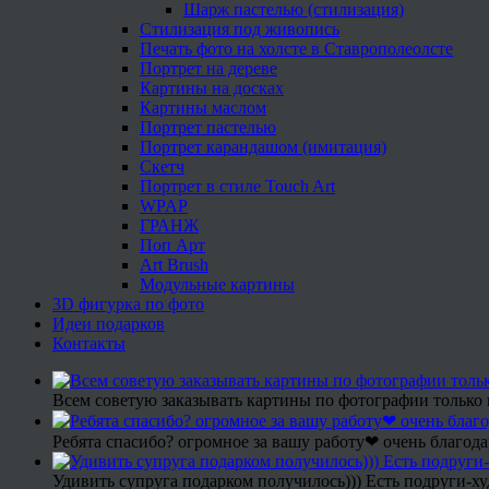
Шарж пастелью (стилизация)
Стилизация под живопись
Печать фото на холсте в Ставрополеолсте
Портрет на дереве
Картины на досках
Картины маслом
Портрет пастелью
Портрет карандашом (имитация)
Скетч
Портрет в стиле Touch Art
WPAP
ГРАНЖ
Поп Арт
Art Brush
Модульные картины
3D фигурка по фото
Идеи подарков
Контакты
Всем советую заказывать картины по фотографии только 
Ребята спасибо? огромное за вашу работу❤ очень благода
Удивить супруга подарком получилось))) Есть подруги-х