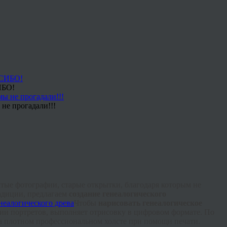
ИБО!
не прогадали!!!
ытые фотографии, старые открытки, благодаря которым не
радиции, предлагаем
создание генеалогического
Чтобы
нарисовать генеалогическое
ции
портретов, выполняет отрисовку в цифровом формате. По
а плотном профессиональном холсте при помощи печати.