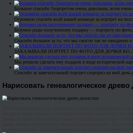
Большое спасибо ?портретом очень довольны, всем очень
Огромное спасибо всей вашей команде за портрет на холс
Безумно рады полученному подарку — портрету по фото,
Спасибо большое за то, что мы смогли так не ожиданно
ЗАКАЗЫВАЛИ ПОРТРЕТ ПО ФОТО ДЛЯ ДОЧКИ КО ДН
Мы решили сделать ему подарок в виде исторической кар
Спасибо за замечательный портрет-сюрприз на мой день 
Нарисовать генеалогическое древо
Для большинства из нас значима и интересна информация о сво
составит труда сохранить для подрастающего поколения истор
древа.
Красиво
визуализированные
родственные связи
—
дост
древо семьи,
прежде всего, мы разрабатываем макет. После ег
завершении работ макет направляется заказчику для финальн