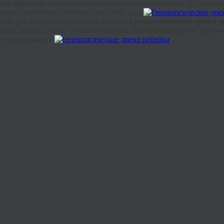
ево династии —
важнейшая часть семейной истории
.
Эстетичное
родных на юбилей, любую памятную дату.
астии для будущих поколений, закажите
генеалогическое древо р
т от объёма работ: варианта дизайна, количества персон, форм
 и заказывайте.