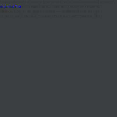
 оформление на холсте превратит его в эксклюзивный презент,
Если вам близка идея возрождения семейных
ебенка.
Создание дерева семьи — значимый шаг на пути
ата, наличия дополнительных текстовых материалов. При