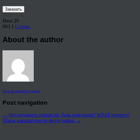
Заказать
Share This
Июл
29
993
1
Статьи
About the author
View all articles by rauffri
Post navigation
←
Что подарить парню на День рождения? WPAP портрет!
Шарж карикатура по фотографии
→