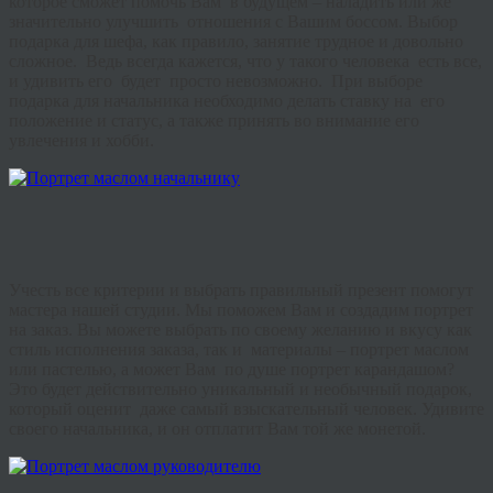
которое сможет помочь Вам в будущем – наладить или же
значительно улучшить отношения с Вашим боссом. Выбор
подарка для шефа, как правило, занятие трудное и довольно
сложное. Ведь всегда кажется, что у такого человека есть все,
и удивить его будет просто невозможно. При выборе
подарка для начальника необходимо делать ставку на его
положение и статус, а также принять во внимание его
увлечения и хобби.
Учесть все критерии и выбрать правильный презент помогут
мастера нашей студии. Мы поможем Вам и создадим портрет
на заказ. Вы можете выбрать по своему желанию и вкусу как
стиль исполнения заказа, так и материалы – портрет маслом
или пастелью, а может Вам по душе портрет карандашом?
Это будет действительно уникальный и необычный подарок,
который оценит даже самый взыскательный человек. Удивите
своего начальника, и он отплатит Вам той же монетой.