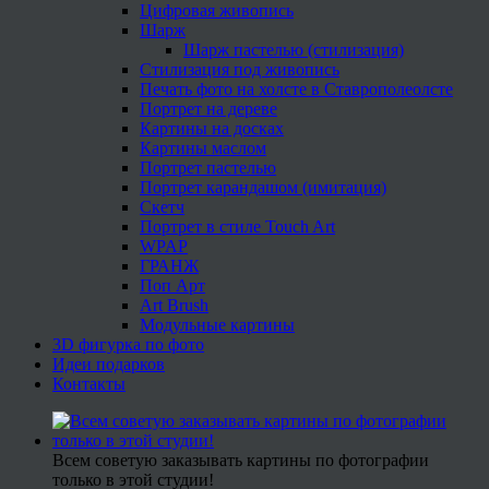
Цифровая живопись
Шарж
Шарж пастелью (стилизация)
Стилизация под живопись
Печать фото на холсте в Ставрополеолсте
Портрет на дереве
Картины на досках
Картины маслом
Портрет пастелью
Портрет карандашом (имитация)
Скетч
Портрет в стиле Touch Art
WPAP
ГРАНЖ
Поп Арт
Art Brush
Модульные картины
3D фигурка по фото
Идеи подарков
Контакты
Всем советую заказывать картины по фотографии
только в этой студии!