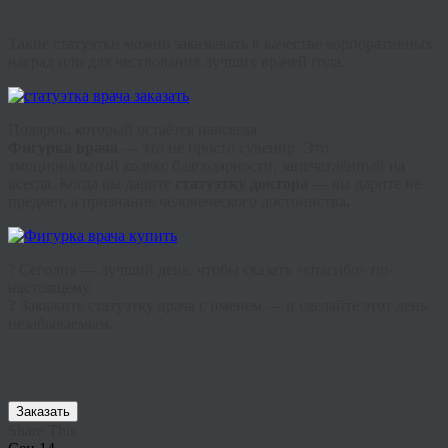
Такие статуэтки можно заказывать в качестве корпоративных
наград или для чествования лучших врачей года.
Подарок, который остаётся навсегда
Фигурка врача
— это не просто сувенир. Это
эмоциональный кодекс благодарности, запечатлённый на
всегда. Когда вы дарите
статуэтку доктора
— вы дарите не
предмет, а признание человеческого достоинства
.
? Сегодня — лучший день, чтобы сказать «спасибо» по-
настоящему.
?
Закажите статуэтку врача с именем — и сделайте этот день
незабываемым.
Заказать
Share This