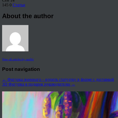
Сен
14
145
0
Статьи
About the author
View all articles by rauffri
Post navigation
←
Фигурка военного – купить статуэтку в форме с доставкой
3D Фигурка в подарок руководителю
→