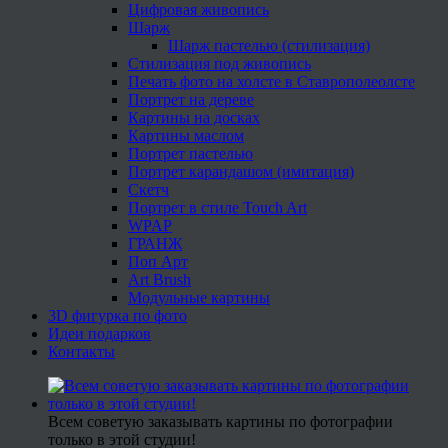
Цифровая живопись
Шарж
Шарж пастелью (стилизация)
Стилизация под живопись
Печать фото на холсте в Ставрополеолсте
Портрет на дереве
Картины на досках
Картины маслом
Портрет пастелью
Портрет карандашом (имитация)
Скетч
Портрет в стиле Touch Art
WPAP
ГРАНЖ
Поп Арт
Art Brush
Модульные картины
3D фигурка по фото
Идеи подарков
Контакты
Всем советую заказывать картины по фотографии
только в этой студии!