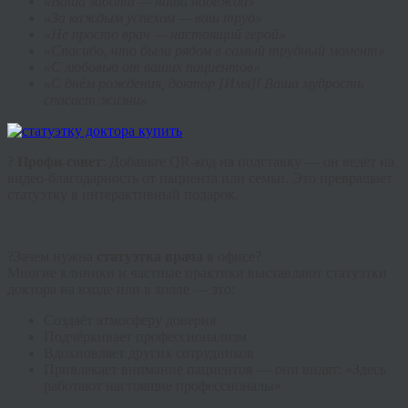
«Ваша забота — наша надежда»
«За каждым успехом — ваш труд»
«Не просто врач — настоящий герой»
«Спасибо, что были рядом в самый трудный момент»
«С любовью от ваших пациентов»
«С днём рождения, доктор [Имя]! Ваша мудрость
спасает жизни»
?
Профи-совет
: Добавьте QR-код на подставку — он ведёт на
видео-благодарность от пациента или семьи. Это превращает
статуэтку в интерактивный подарок.
?Зачем нужна
статуэтка врача
в офисе?
Многие клиники и частные практики выставляют статуэтки
доктора на входе или в холле — это:
Создаёт атмосферу доверия
Подчёркивает профессионализм
Вдохновляет других сотрудников
Привлекает внимание пациентов — они видят: «Здесь
работают настоящие профессионалы»