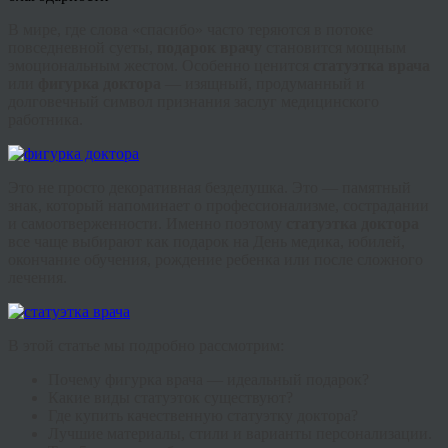
В мире, где слова «спасибо» часто теряются в потоке
повседневной суеты,
подарок врачу
становится мощным
эмоциональным жестом. Особенно ценится
статуэтка врача
или
фигурка доктора
— изящный, продуманный и
долговечный символ признания заслуг медицинского
работника.
Это не просто декоративная безделушка. Это — памятный
знак, который напоминает о профессионализме, сострадании
и самоотверженности. Именно поэтому
статуэтка доктора
все чаще выбирают как подарок на День медика, юбилей,
окончание обучения, рождение ребенка или после сложного
лечения.
В этой статье мы подробно рассмотрим:
Почему фигурка врача — идеальный подарок?
Какие виды статуэток существуют?
Где купить качественную статуэтку доктора?
Лучшие материалы, стили и варианты персонализации.