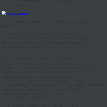
Топ-5 причин выбрать именно статуэтку, а не цветы или
шоколадку.
? Почему
фигурка врача —
лучший подарок? 5 веских
причин
1. Это не временный подарок — это память
Цветы увядают, шоколад съедается, а
статуэтка врача
стоит
на полке годами. Каждый раз, когда врач видит её — он
вспоминает вас, вашу благодарность, важный момент в его
жизни.
2. Подчеркивает уважение к профессии
Медик — это не просто работник. Это человек, который
каждый день сталкивается со стрессом, ответственностью и
эмоциональными нагрузками.
Фигурка доктора
— это
признание его высокого статуса и миссии.
3. Идеально подходит для коллективного подарка
От группы пациентов, от отделения, от клиники —
статуэтка
врача
легко украшается индивидуальной надписью:
4. Разнообразие стилей и материалов
5. Подходит для любого случая
День медицинского работника (12 сентября)