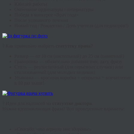
Юбилей работы
Окончание ординатуры / интернатуры
Победа в конкурсе «Врач года»
После успешного лечения
Новый год / Рождество / День учителя (для педиатров!)
? Как правильно выбрать
статуэтку врача?
Размер — от 10 см (настольный) до 25 см (памятный)
Гравировка — обязательно добавьте имя, дату, фразу
Стиль — реалистичный (для серьёзных случаев) или
стилизованный (для молодых медиков)
Упаковка — красивая коробка + открытка = впечатление
в 10 раз выше!
? Идеи для надписей на
статуэтке доктора
Нужна вдохновляющая фраза? Вот проверенные варианты:
«Спасибо, что вернули мне здоровье»