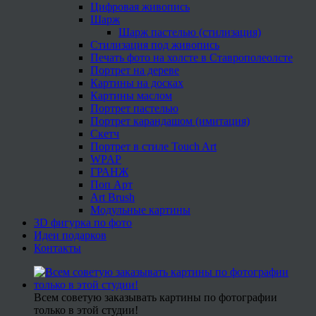
Цифровая живопись
Шарж
Шарж пастелью (стилизация)
Стилизация под живопись
Печать фото на холсте в Ставрополеолсте
Портрет на дереве
Картины на досках
Картины маслом
Портрет пастелью
Портрет карандашом (имитация)
Скетч
Портрет в стиле Touch Art
WPAP
ГРАНЖ
Поп Арт
Art Brush
Модульные картины
3D фигурка по фото
Идеи подарков
Контакты
Всем советую заказывать картины по фотографии
только в этой студии!