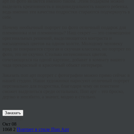
арт по фото является именно таким. Этим подарком можно
выделить креативность и индивидуальность вашего ребенка,
ведь именно эти качества подростки стараются подчеркнуть в
себе.
Почему необычный портрет по фото отличный подарок для
племянника или племянницы? Наш секрет — это совмещение
оригинальных решений, выделяющегося контраста и
насыщенных цветов на одном холсте. Молодому человеку
вряд ли понравится строгая и скучная классика, но портрет по
фото, это не скучно. Столько интенсивных цветов,
сочетающихся на одной картине, добавят в комнату вашего
чада прекрасный и красочный объект интерьера.
Заказать поп арт портрет с фотографии можно прямо сейчас в
нашей студии. Наши художники нарисуют отличный портрет
персонально для подростка, благодаря чему он поистине
сможет выделиться среди остальных. Поп арт – это броско,
дерзко и неизбито, а значит, модно и стильно.
Заказать
Share This
Окт
08
1068
2
Портрет в стиле Поп Арт