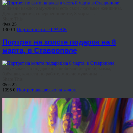
В жизни каждого мужчины есть свои любимые женщины.
День рождения, совершеннолетие, 8 марта – ...
Share This
Фев
25
1309
1
Портрет в стиле ГРАНЖ
Портрет на холсте подарок на 8
марта, в Ставрополе
Задумываясь о подарке для любимой девушки, мамы,
бабушки, коллеги по работе, многие мужчины ...
Share This
Фев
25
1095
0
Портрет акварелью на холсте