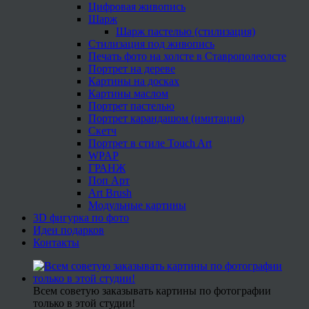
Цифровая живопись
Шарж
Шарж пастелью (стилизация)
Стилизация под живопись
Печать фото на холсте в Ставрополеолсте
Портрет на дереве
Картины на досках
Картины маслом
Портрет пастелью
Портрет карандашом (имитация)
Скетч
Портрет в стиле Touch Art
WPAP
ГРАНЖ
Поп Арт
Art Brush
Модульные картины
3D фигурка по фото
Идеи подарков
Контакты
Всем советую заказывать картины по фотографии
только в этой студии!