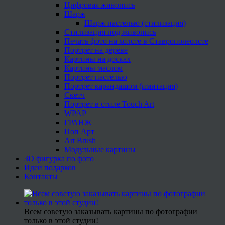
Цифровая живопись
Шарж
Шарж пастелью (стилизация)
Стилизация под живопись
Печать фото на холсте в Ставрополеолсте
Портрет на дереве
Картины на досках
Картины маслом
Портрет пастелью
Портрет карандашом (имитация)
Скетч
Портрет в стиле Touch Art
WPAP
ГРАНЖ
Поп Арт
Art Brush
Модульные картины
3D фигурка по фото
Идеи подарков
Контакты
Всем советую заказывать картины по фотографии
только в этой студии!