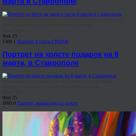
марта в Ставрополе
В жизни каждого мужчины есть свои любимые женщины.
День рождения, совершеннолетие, 8 марта – ...
Share This
Фев
25
1309
1
Портрет в стиле ГРАНЖ
Портрет на холсте подарок на 8
марта, в Ставрополе
Задумываясь о подарке для любимой девушки, мамы,
бабушки, коллеги по работе, многие мужчины ...
Share This
Фев
25
1095
0
Портрет акварелью на холсте