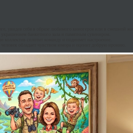
ге, увидев себя в образе любимого киногероя или в смешной ж
украшением банкетного зала и памятным сувениром.
и коллектив сплотит команду и поднимет настроение.
 человек обладает чувством юмора и оценит добрую иронию.