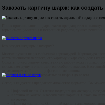
Заказать картину шарж: как создат
Поиск оригинального подарка часто превращается в головную бо
взрыв смеха, умиления и искренней радости, лучшее решение
Кто создает шедевры с юмором?
Многие путают шарж с обычной карикатурой. Карикатура часто
черты внешности человека, его харизму и характер, делая их 
Создать по-настоящему качественную работу может только п
вкладывает душу и опыт, ценится особенно высоко. Настоящий 
отражающим хобби или профессию именинника.
Форматы: от цифры до холста
Сегодня индустрия предлагает множество форматов. Вы можете
Цифровой шарж.
Отлично подходит для аватарок, поздрав
Картина на холсте.
Классический вариант. Печать на нат
интерьер.
Шарж на компанию
.
Отличный вариант для корпоративны