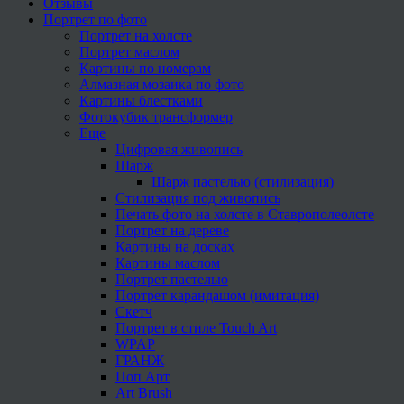
Отзывы
Портрет по фото
Портрет на холсте
Портрет маслом
Картины по номерам
Алмазная мозаика по фото
Картины блестками
Фотокубик трансформер
Еще
Цифровая живопись
Шарж
Шарж пастелью (стилизация)
Стилизация под живопись
Печать фото на холсте в Ставрополеолсте
Портрет на дереве
Картины на досках
Картины маслом
Портрет пастелью
Портрет карандашом (имитация)
Скетч
Портрет в стиле Touch Art
WPAP
ГРАНЖ
Поп Арт
Art Brush