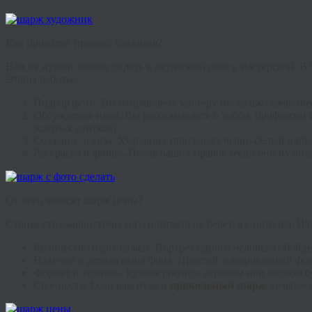
Как проходит процесс создания?
Вам не нужно часами сидеть в неудобной позе в мастерской. В
Этапы работы:
Подбор фото.
Вы отправляете мастеру несколько качеств
Обсуждение идеи.
Вы рассказываете о хобби, профессии 
золотых слитков).
Создание эскиза.
Художник присылает черно-белый набро
Раскраска и финал
.
После ваших правок (если они нужны) 
От чего зависят шарж цены?
Стоимость юмористического портрета не берется с потолка. Из
Количество персонажей.
Портрет одного человека обойде
Наличие и детализация фона.
Простой тонированный фон 
Формат и техника.
Ручная роспись акрилом или маслом бу
Срочность
.
Если вам нужен
прикольный шарж
«вчера» 