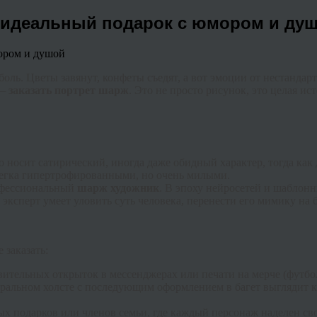
ь идеальный подарок с юмором и ду
ль. Цветы завянут, конфеты съедят, а вот эмоции от нестандарт
 —
заказать портрет шарж
. Это не просто рисунок, это целая и
 носит сатирический, иногда даже обидный характер, тогда ка
слегка гипертрофированными, но очень милыми.
рофессиональный
шарж художник
. В эпоху нейросетей и шаблонн
эксперт умеет уловить суть человека, перенести его мимику на 
 заказать:
ительных открыток в мессенджерах или печати на мерче (футбол
уральном холсте с последующим оформлением в багет выглядит к
х подарков или членов семьи, где каждый персонаж наделен св