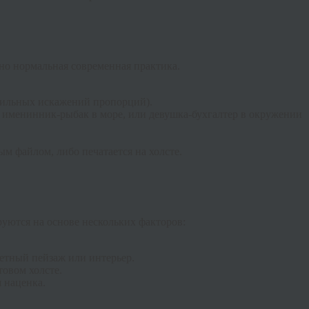
тно нормальная современная практика.
 сильных искажений пропорций).
 именинник-рыбак в море, или девушка-бухгалтер в окружении
м файлом, либо печатается на холсте.
ются на основе нескольких факторов:
етный пейзаж или интерьер.
товом холсте.
я наценка.