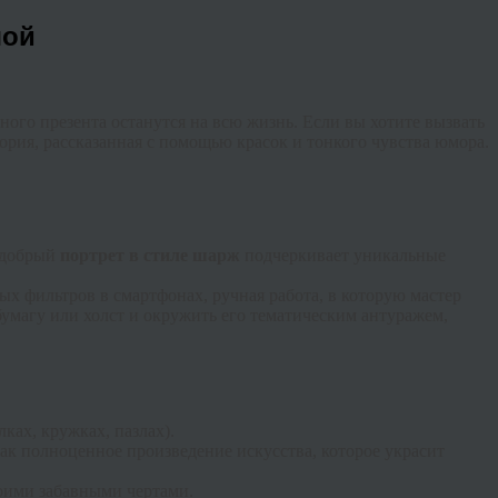
шой
ного презента останутся на всю жизнь. Если вы хотите вызвать
стория, рассказанная с помощью красок и тонкого чувства юмора.
к добрый
портрет в стиле шарж
подчеркивает уникальные
ых фильтров в смартфонах, ручная работа, в которую мастер
бумагу или холст и окружить его тематическим антуражем,
ках, кружках, пазлах).
ак полноценное произведение искусства, которое украсит
оими забавными чертами.