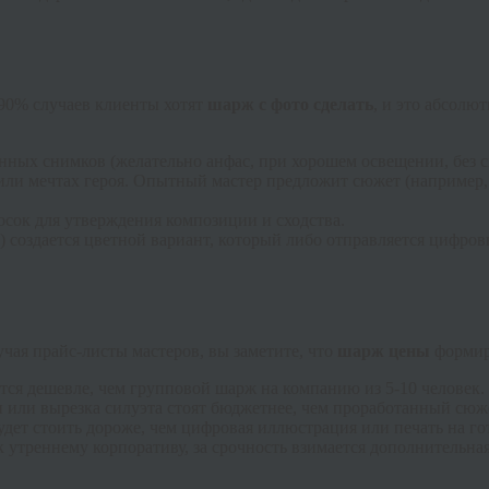
 90% случаев клиенты хотят
шарж с фото сделать
, и это абсолю
енных снимков (желательно анфас, при хорошем освещении, без
или мечтах героя. Опытный мастер предложит сюжет (например,
сок для утверждения композиции и сходства.
создается цветной вариант, который либо отправляется цифровы
учая прайс-листы мастеров, вы заметите, что
шарж цены
формиру
тся дешевле, чем групповой шарж на компанию из 5-10 человек.
или вырезка силуэта стоят бюджетнее, чем проработанный сюж
дет стоить дороже, чем цифровая иллюстрация или печать на го
к утреннему корпоративу, за срочность взимается дополнительна