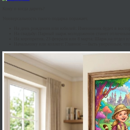
Кому и когда дарить?
Универсальность такого подарка поражает.
На день рождения или юбилей:
Именинник будет в востор
На свадьбу:
Парный шарж молодоженов станет отличным 
На корпоратив, 23 февраля или 8 марта:
Шарж на отдел ил
Начальнику или коллеге:
Главное — быть уверенным, что