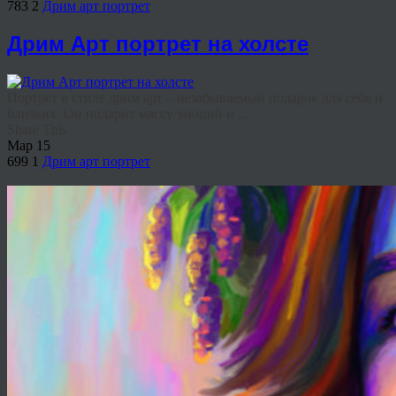
783
2
Дрим арт портрет
Дрим Арт портрет на холсте
Портрет в стиле дрим арт – незабываемый подарок для себя и
близких. Он подарит массу эмоций и ...
Share This
Мар
15
699
1
Дрим арт портрет