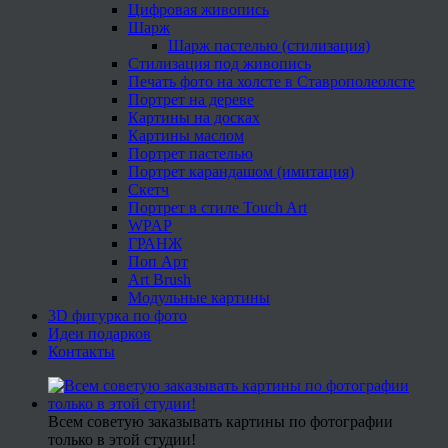
Цифровая живопись
Шарж
Шарж пастелью (стилизация)
Стилизация под живопись
Печать фото на холсте в Ставрополеолсте
Портрет на дереве
Картины на досках
Картины маслом
Портрет пастелью
Портрет карандашом (имитация)
Скетч
Портрет в стиле Touch Art
WPAP
ГРАНЖ
Поп Арт
Art Brush
Модульные картины
3D фигурка по фото
Идеи подарков
Контакты
Всем советую заказывать картины по фотографии
только в этой студии!