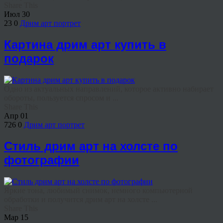
Share This
Июл
30
23
0
Дрим арт портрет
Картина дрим арт купить в
подарок
Одно из актуальных направлений, которое активно набирает
обороты, пользуется спросом и ...
Share This
Апр
01
726
0
Дрим арт портрет
Стиль дрим арт на холсте по
фотографии
Яркие тона, любимый снимок, немного компьютерной
обработки и получится дрим арт на холсте ...
Share This
Мар
15