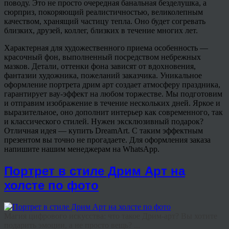
поводу. Это не просто очередная банальная безделушка, а
сюрприз, покоряющий реалистичностью, великолепным
качеством, хранящий частицу тепла. Оно будет согревать
близких, друзей, коллег, близких в течение многих лет.
Характерная для художественного приема особенность —
красочный фон, выполненный посредством небрежных
мазков. Детали, оттенки фона зависят от вдохновения,
фантазии художника, пожеланий заказчика. Уникальное
оформление портрета дрим арт создает атмосферу праздника,
гарантирует вау-эффект на любом торжестве. Мы подготовим
и отправим изображение в течение нескольких дней. Яркое и
выразительное, оно дополнит интерьер как современного, так
и классического стилей. Нужен эксклюзивный подарок?
Отличная идея — купить DreamArt. С таким эффектным
презентом вы точно не прогадаете. Для оформления заказа
напишите нашим менеджерам на WhatsApp.
Портрет в стиле Дрим Арт на
холсте по фото
Магия цифрового искусства: что такое Дрим-арт? Вы хотите
подарить эмоции, а не просто вещь? ...