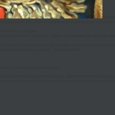
Подобн
ессиональную дату. Дарите вашим мужчинам хорошее настроение
 любой вкус и бюджет
мые взыскательные мужчины. Эффектная
картина по фото на зак
ого отправьте качественную фотографию в хорошем разрешении н
имо определиться со стилем. Это может быть
т или другой популярной манере.
стер приступит к выполнению заказа. Многолетний опыт специали
анием
экологичных
материалов, станет лучшим сюрпризом для муж