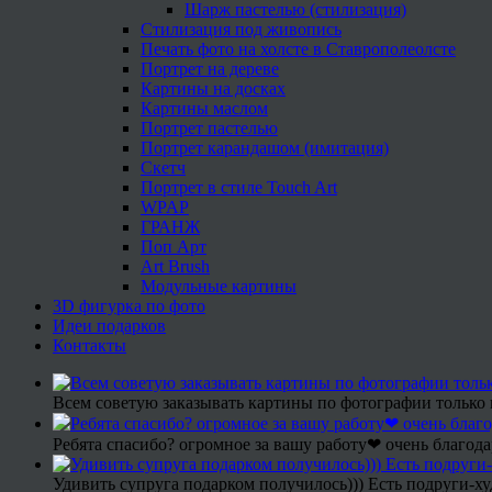
Шарж пастелью (стилизация)
Стилизация под живопись
Печать фото на холсте в Ставрополеолсте
Портрет на дереве
Картины на досках
Картины маслом
Портрет пастелью
Портрет карандашом (имитация)
Скетч
Портрет в стиле Touch Art
WPAP
ГРАНЖ
Поп Арт
Art Brush
Модульные картины
3D фигурка по фото
Идеи подарков
Контакты
Всем советую заказывать картины по фотографии только 
Ребята спасибо? огромное за вашу работу❤ очень благода
Удивить супруга подарком получилось))) Есть подруги-х