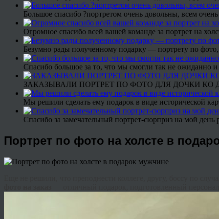
Большое спасибо ?портретом очень довольны, всем очень
Огромное спасибо всей вашей команде за портрет на холс
Безумно рады полученному подарку — портрету по фото,
Спасибо большое за то, что мы смогли так не ожиданно
ЗАКАЗЫВАЛИ ПОРТРЕТ ПО ФОТО ДЛЯ ДОЧКИ КО ДН
Мы решили сделать ему подарок в виде исторической кар
Спасибо за замечательный портрет-сюрприз на мой день 
Портрет по фото на холсте в подар
Еще не решили, что преподнести коллеге, другу, боссу по слу
фото на заказ
— отличный подарок, подготовленный персональ