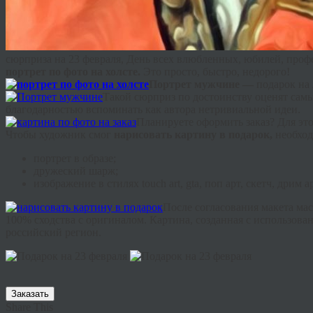
сюрприза на 23 февраля, День всех влюбленных, юбилей, проф
портрет по фото на холсте.
Это просто, быстро, недорого!
Портрет мужчине —
подарок на
Такой сюрприз по достоинству оценят са
благодарностью вспоминать как автора нетривиальной идеи.
Планируете оформить заказ? Для эт
Чтобы художник смог
нарисовать картину в подарок,
необход
портрет в образе;
дружеский шарж;
изображение в стилях
touch
art
,
gta
, поп арт, скетч,
дрим
ар
После согласования макета ма
100% сходства с оригиналом. Картина, созданная с использов
российский регион.
Заказать
Share This