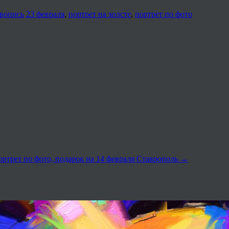
вопись
23 февраля
,
портрет на холсте
,
портрет по фото
ртрет по фото, подарок на 14 февраля Ставрополь
→