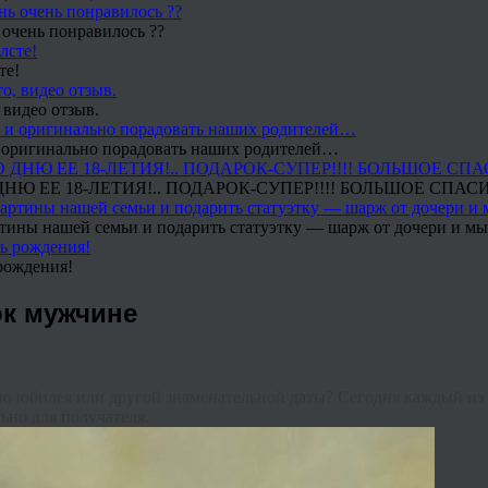
 очень понравилось ??
те!
 видео отзыв.
 и оригинально порадовать наших родителей…
Ю ЕЕ 18-ЛЕТИЯ!.. ПОДАРОК-СУПЕР!!!! БОЛЬШОЕ СПАС
тины нашей семьи и подарить статуэтку — шарж от дочери и мы 
рождения!
ок мужчине
чаю юбилея или другой знаменательной даты? Сегодня каждый из
но для получателя.