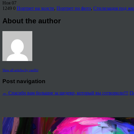
Ноя
07
1249
0
Портрет на холсте
,
Портрет по фото
,
Стилизация под жи
About the author
View all articles by rauffri
Post navigation
←
Спасибо вам большое за шедевр, который вы сотворили!!!
По