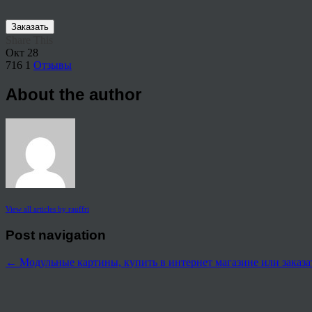
Заказать
Share This
Окт
28
716
1
Отзывы
About the author
View all articles by rauffri
Post navigation
←
Модульные картины, купить в интернет магазине или заказат