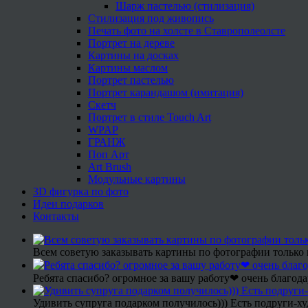
Шарж пастелью (стилизация)
Стилизация под живопись
Печать фото на холсте в Ставрополеолсте
Портрет на дереве
Картины на досках
Картины маслом
Портрет пастелью
Портрет карандашом (имитация)
Скетч
Портрет в стиле Touch Art
WPAP
ГРАНЖ
Поп Арт
Art Brush
Модульные картины
3D фигурка по фото
Идеи подарков
Контакты
Всем советую заказывать картины по фотографии только 
Ребята спасибо? огромное за вашу работу❤ очень благода
Удивить супруга подарком получилось))) Есть подруги-х