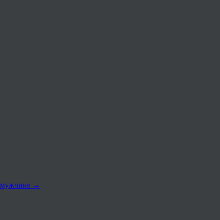
к мужчине
→