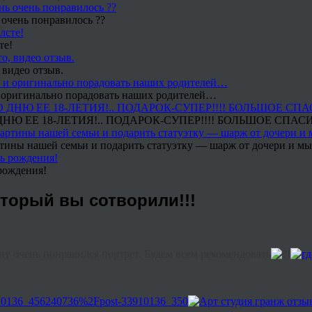
 очень понравилось ??
те!
 видео отзыв.
 и оригинально порадовать наших родителей…
Ю ЕЕ 18-ЛЕТИЯ!.. ПОДАРОК-СУПЕР!!!! БОЛЬШОЕ СПАС
тины нашей семьи и подарить статуэтку — шарж от дочери и мы 
рождения!
оторый вы сотворили!!!
ну очень понравился портрет. Будем всем рекомендовать
!
3910136_456240736%2Fpost-33910136_350